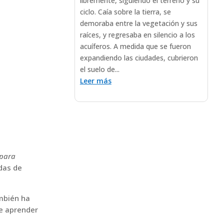
libremente, siguiendo el terreno y su
ciclo. Caía sobre la tierra, se
demoraba entre la vegetación y sus
raíces, y regresaba en silencio a los
acuíferos. A medida que se fueron
expandiendo las ciudades, cubrieron
el suelo de...
Leer más
 para
adas de
ambién ha
re aprender