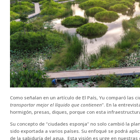
Como señalan en un artículo de El País, Yu comparó las c
transportar mejor el líquido que contienen
”. En la entrevis
hormigón, presas, diques, porque con esta infraestructura
Su concepto de “ciudades esponja” no solo cambió la plan
sido exportada a varios países. Su enfoqué se podrá apli
de la sabiduría del agua. Esta visión es urge en nuestras