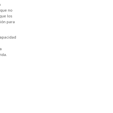
a
 que no
que los
sión para
capacidad
a
ida.