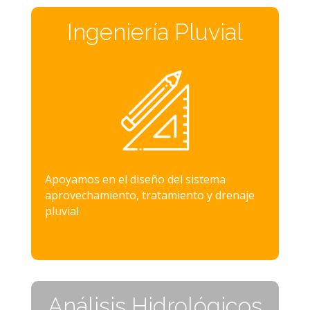
Ingeniería Pluvial
Apoyamos en el diseño del sistema
aprovechamiento, tratamiento y drenaje
pluvial
Análisis Hidrológicos