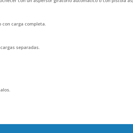
 anochecer con un aspersor giratorio automático o con pistola a
lo con carga completa.
n cargas separadas.
alos.