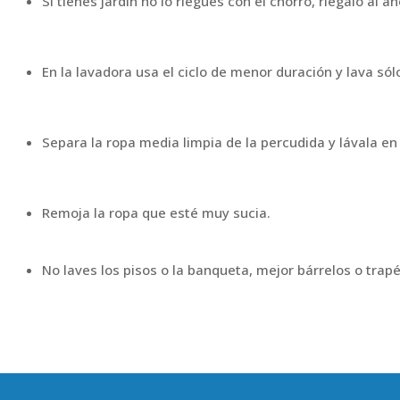
Si tienes jardín no lo riegues con el chorro, riégalo al
En la lavadora usa el ciclo de menor duración y lava só
Separa la ropa media limpia de la percudida y lávala e
Remoja la ropa que esté muy sucia.
No laves los pisos o la banqueta, mejor bárrelos o trapé