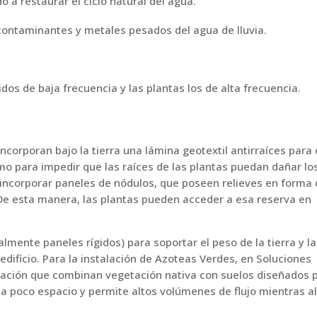
o a restaurar el ciclo natural del agua.
 contaminantes y metales pesados del agua de lluvia.
dos de baja frecuencia y las plantas los de alta frecuencia.
ncorporan bajo la tierra una lámina geotextil antirraíces para 
omo para impedir que las raíces de las plantas puedan dañar lo
 incorporar paneles de nódulos, que poseen relieves en forma
e esta manera, las plantas pueden acceder a esa reserva en
lmente paneles rígidos) para soportar el peso de la tierra y l
edificio. Para la instalación de Azoteas Verdes, en Soluciones
ración que combinan vegetación nativa con suelos diseñados p
pa poco espacio y permite altos volúmenes de flujo mientras 