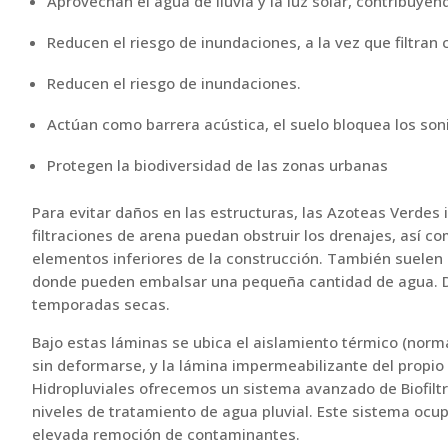
Aprovechan el agua de lluvia y la luz solar, contribuyend
Reducen el riesgo de inundaciones, a la vez que filtran
Reducen el riesgo de inundaciones.
Actúan como barrera acústica, el suelo bloquea los soni
Protegen la biodiversidad de las zonas urbanas
Para evitar daños en las estructuras, las Azoteas Verdes i
filtraciones de arena puedan obstruir los drenajes, así c
elementos inferiores de la construcción. También suelen
donde pueden embalsar una pequeña cantidad de agua. D
temporadas secas.
Bajo estas láminas se ubica el aislamiento térmico (norma
sin deformarse, y la lámina impermeabilizante del propio 
Hidropluviales ofrecemos un sistema avanzado de Biofilt
niveles de tratamiento de agua pluvial. Este sistema ocu
elevada remoción de contaminantes.