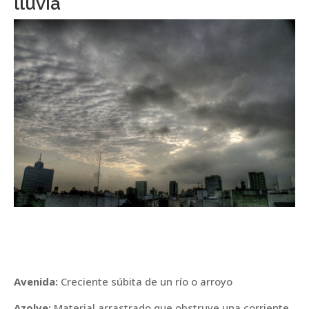
lluvia
Avenida:
Creciente súbita de un río o arroyo
Azolve:
Material arrastrado que obstruye una corriente