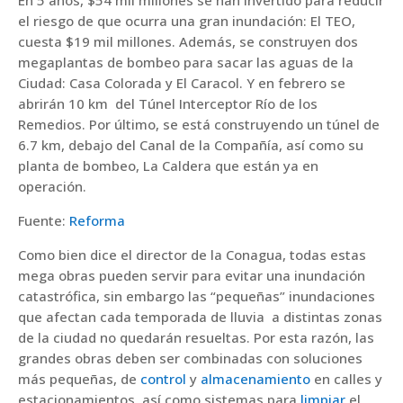
En 5 años, $54 mil millones se han invertido para reducir
el riesgo de que ocurra una gran inundación: El TEO,
cuesta $19 mil millones. Además, se construyen dos
megaplantas de bombeo para sacar las aguas de la
Ciudad: Casa Colorada y El Caracol. Y en febrero se
abrirán 10 km del Túnel Interceptor Río de los
Remedios. Por último, se está construyendo un túnel de
6.7 km, debajo del Canal de la Compañía, así como su
planta de bombeo, La Caldera que están ya en
operación.
Fuente:
Reforma
Como bien dice el director de la Conagua, todas estas
mega obras pueden servir para evitar una inundación
catastrófica, sin embargo las “pequeñas” inundaciones
que afectan cada temporada de lluvia a distintas zonas
de la ciudad no quedarán resueltas. Por esta razón, las
grandes obras deben ser combinadas con soluciones
más pequeñas, de
control
y
almacenamiento
en calles y
estacionamientos, así como sistemas para
limpiar
el